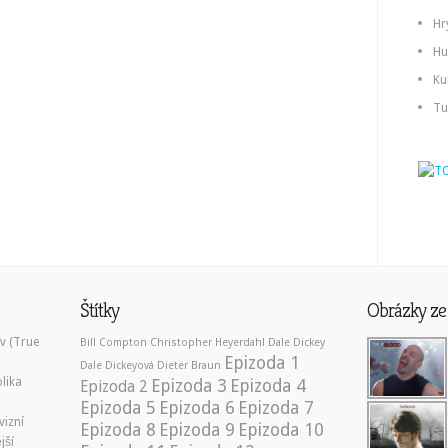
Hr
Hu
Ku
Tu
Štítky
Obrázky ze 
ev (True
Bill Compton
Christopher Heyerdahl
Dale Dickey
Epizoda 1
Dale Dickeyová
Dieter Braun
lika
Epizoda 3
Epizoda 4
Epizoda 2
Epizoda 5
Epizoda 6
Epizoda 7
vizní
Epizoda 8
Epizoda 9
Epizoda 10
jší