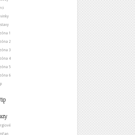
rci
vinky
stavy
zóna 1
zóna 2
zóna 3
zóna 4
zóna 5
zóna 6
p
tip
azy
rgiové
lmFan