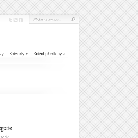
vy
Epizody
»
Knižní předlohy
»
egorie
izody