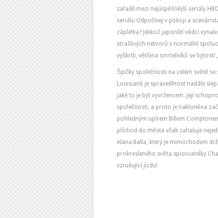
zařadil mezi nejúspěšnější seriály HBO
seriálu Odpočívej v pokoji a scenáris
zápletka? Jelikož japonští vědci vynale
strašlivých netvorů v normální spoluob
vyškrtli, většina smrtelníků se bytostí
Špičky společnosti na celém světě se
Louisianě je spravedlnost nadále sle
jaké to je být vyvržencem. Její schopno
společnosti, a proto je nakloněna zač
pohledným upírem Billem Comptonem (St
příchod do města však zahaluje nejed
Alana Balla, který je mimochodem drž
prokresleného světa spisovatelky Char
vzrušující jízdu!