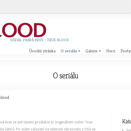
SERIÁL PRAVÁ KREV – TRUE BLOOD
Úvodní stránka
O seriálu
»
Galerie
»
Herci
Posta
O seriálu
 blood
Kat
avá krev ze své vlastní produkce (v originálním znění: True
ika žánrů. Po svém zařazení na televizní obrazovky v USA se
Ep