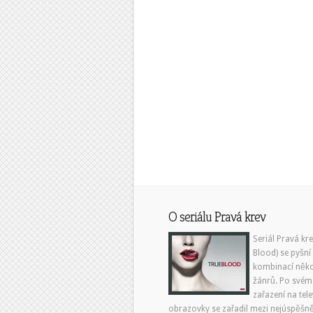
O seriálu Pravá krev
Seriál Pravá kr
Blood) se pyšní
kombinací něko
žánrů. Po svém
zařazení na tele
obrazovky se zařadil mezi nejúspěšně