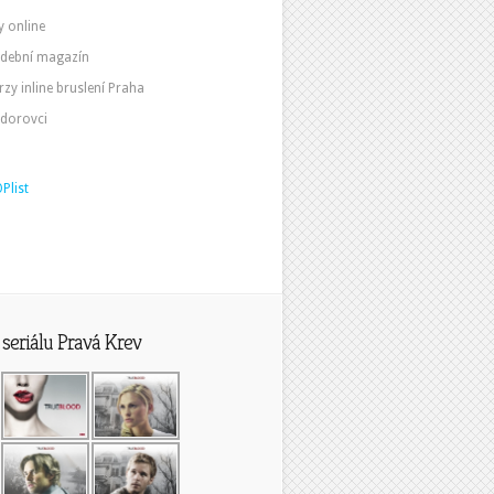
y online
dební magazín
rzy inline bruslení Praha
dorovci
seriálu Pravá Krev