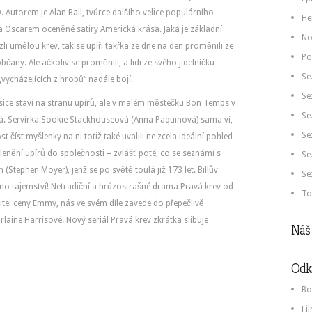
. Autorem je Alan Ball, tvůrce dalšího velice populárního
He
ta Oscarem oceněné satiry Americká krása. Jaká je základní
No
zli umělou krev, tak se upíři takřka ze dne na den proměnili ze
Po
čany. Ale ačkoliv se proměnili, a lidi ze svého jídelníčku
Se
 „vycházejících z hrobů“ nadále bojí.
Se
 sice staví na stranu upírů, ale v malém městečku Bon Temps v
Se
pá. Servírka Sookie Stackhouseová (Anna Paquinová) sama ví,
Se
st číst myšlenky na ni totiž také uvalili ne zcela ideální pohled
lenění upírů do společnosti – zvlášť poté, co se seznámí s
Se
ephen Moyer), jenž se po světě toulá již 173 let. Billův
Se
no tajemství! Netradiční a hrůzostrašné drama Pravá krev od
To
itel ceny Emmy, nás ve svém díle zavede do přepečlivě
laine Harrisové. Nový seriál Pravá krev zkrátka slibuje
Náš 
Odk
Bo
Fi