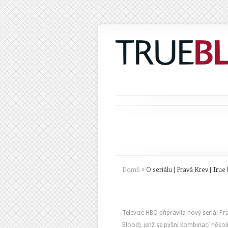
Domů
»
O seriálu | Pravá Krev | True
Televize HBO připravila nový seriál Pr
Blood), jenž se pyšní kombinací někol