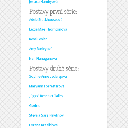
Jessica Hambyová
Postavy první série:
Adele Stackhouseová
Lettie Mae Thorntonová
René Lenier
Amy Burleyová
Nan Flanaganová
Postavy druhé série:
Sophie-Anne Leclerqová
Maryann Forresterová
„Eggs“ Benedict Talley
Godric
Steve a Sára Newlinovi
Lorena Krasikiová