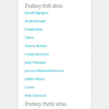
Postavy třetí série:
Russell Edgington
Alcide Herveaux
Franklin Mott
Talbot
Tommy Mickens
Crystal Norrisová
Jesus Velasquez
Joe Lee a Melinda Mickensovi
Debbie Peltová
Cooter
Holly Clearyová
Postavy čtvrté série: