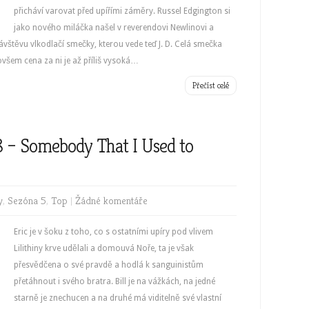
přicháví varovat před upířími záměry. Russel Edgington si
jako nového miláčka našel v reverendovi Newlinovi a
vštěvu vlkodlačí smečky, kterou vede teď J. D. Celá smečka
 ovšem cena za ni je až příliš vysoká…
Přečíst celé
8 – Somebody That I Used to
y
,
Sezóna 5
,
Top
|
Žádné komentáře
Eric je v šoku z toho, co s ostatními upíry pod vlivem
Lilithiny krve udělali a domouvá Noře, ta je však
přesvědčena o své pravdě a hodlá k sanguinistům
přetáhnout i svého bratra. Bill je na vážkách, na jedné
starně je znechucen a na druhé má viditelně své vlastní