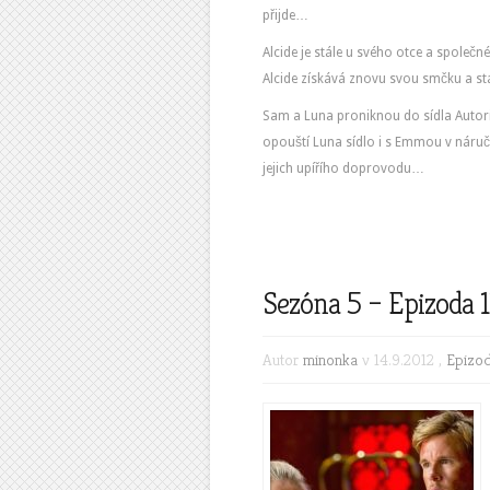
přijde…
Alcide je stále u svého otce a společ
Alcide získává znovu svou smčku a stáv
Sam a Luna proniknou do sídla Autorit
opouští Luna sídlo i s Emmou v náručí
jejich upířího doprovodu…
Sezóna 5 – Epizoda 1
Autor
minonka
v 14.9.2012 ,
Epizo