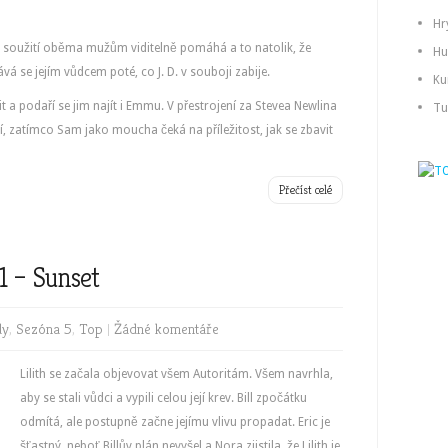
Hr
né soužití oběma mužům viditelně pomáhá a to natolik, že
Hu
á se jejím vůdcem poté, co J. D. v souboji zabije.
Ku
 a podaří se jim najít i Emmu. V přestrojení za Stevea Newlina
Tu
, zatímco Sam jako moucha čeká na příležitost, jak se zbavit
Přečíst celé
1 – Sunset
dy
,
Sezóna 5
,
Top
|
Žádné komentáře
Lilith se začala objevovat všem Autoritám. Všem navrhla,
aby se stali vůdci a vypili celou její krev. Bill zpočátku
odmítá, ale postupně začne jejímu vlivu propadat. Eric je
šťastný, neboť Billův plán nevyšel a Nora zjistila, že Lilith je