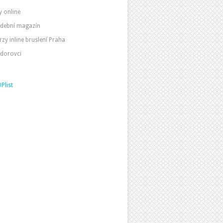
y online
dební magazín
rzy inline bruslení Praha
dorovci