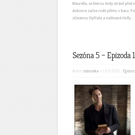
Maurella, se kterou Andy strávil před 
dokonce začne rodit přímo v baru. Po
zůstanou čtyřčata a naštvaná Holly…
Sezóna 5 – Epizoda 
Autor
minonka
v 13.9.2012 ,
Epizo