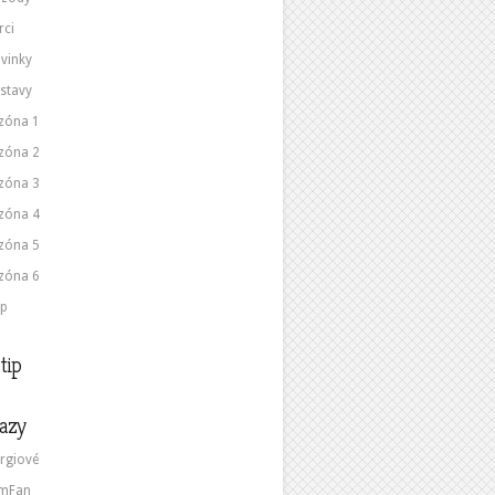
rci
vinky
stavy
zóna 1
zóna 2
zóna 3
zóna 4
zóna 5
zóna 6
p
tip
azy
rgiové
lmFan