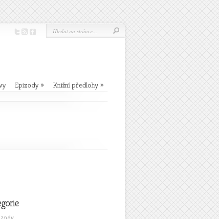
vy
Epizody
»
Knižní předlohy
»
egorie
izody