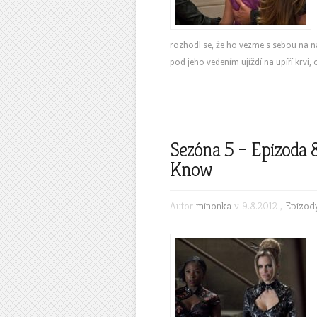
rozhodl se, že ho vezme s sebou na ná
pod jeho vedením ujíždí na upíří krvi,
Sezóna 5 – Epizoda 
Know
Autor
minonka
v 9.8.2012 ,
Epizod