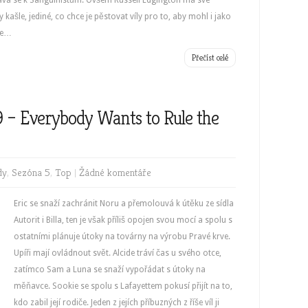
idává se k Sanguinistům. Ovšem Russell Edgington má své
ny kašle, jediné, co chce je pěstovat víly pro to, aby mohl i jako
kie…
Přečíst celé
9 – Everybody Wants to Rule the
dy
,
Sezóna 5
,
Top
|
Žádné komentáře
Eric se snaží zachránit Noru a přemolouvá k útěku ze sídla
Autorit i Billa, ten je však příliš opojen svou mocí a spolu s
ostatními plánuje útoky na továrny na výrobu Pravé krve.
Upíři mají ovládnout svět. Alcide tráví čas u svého otce,
zatímco Sam a Luna se snaží vypořádat s útoky na
měňavce. Sookie se spolu s Lafayettem pokusí přijít na to,
kdo zabil její rodiče. Jeden z jejích příbuzných z říše víl ji