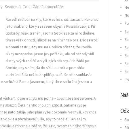
dy
,
Sezóna 5
,
Top
|
Žádné komentáře
He
No
Russell zaútočil na víly, které se ho snaží zastavit. Nakonec
Po
je to však Eric, který se rázem objeví a Russella zabije. Při
Se
útoku byl však zraněn Jason a Sookie se za ní rozběhne,
Se
tím se však ohrozí, jelikož se na ni vrhne Nora. Eric zakročí
a donutí sestru, aby mu na Godrica přísaha, že Sookie
Se
nikdy nenapadne. Jason je v pořádku, ale od nehody vidí
Se
duchy svých rodičů a slyší jejich názory. Eric žádá po
Se
Sookie, aby s ním jela do sídla autorit a pomohla
Se
zachránit Billa než bude příliš pozdě. Sookie souhlasí a
To
hce zachránit Pam a Jasonem, který chce zachránit Jessicu a
Náš 
 stát vůdcem, ovšem chybí mu jediné – zbavit se silné Salome. A
 jí má sloužit. Čeká na vhodnou příležitost. Salome vypije
Odk
l ji hned nato zabije. Jeho plán vyšel dokonale. Ve chvíli, kdy chce
 se Sookie a přemlouvají Billa, aby to nedělal. Ten se jim
Bo
 Sookie je zdrcená a zdá se, že i Eric, ovšem to nejhorší teprve
Fi