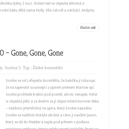
několika týdny 2 noci. Ovšem teď se objevila těhotná a
rodní bábu dělá sama Holly. Víla odrodí a odchází. Andymu
Přečíst celé
10 – Gone, Gone, Gone
dy
,
Sezóna 5
,
Top
|
Žádné komentáře
Sookie se od Lafayetta dozvěděla, že babička jí vzkazuje,
že na tajemství související s upírem jménem Warlow spí.
Sookie prohledá krabici pod postelí, ale nic nenajde. Večer
si objedná jídlo a za dveřmi se jí objeví místní koroner Mike
– nedávno přeměněný na upíra, který Sookie napadne.
Sookie se naštěstí dokáže ubránit a ráno ji navštíví Jason,
který se dá do hledání a najde pod prknem v podlaze