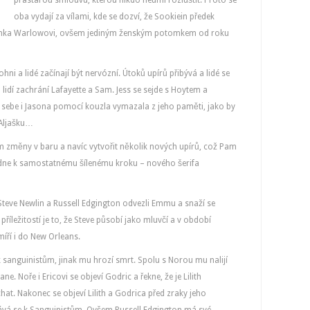
prastarou smlouvu, kterou nikdo neumí rozluštit. Proto se
oba vydají za vílami, kde se dozví, že Sookiein předek
tomka Warlowovi, ovšem jediným ženským potomkem od roku
i a lidé začínají být nervózní. Útoků upírů přibývá a lidé se
m lidí zachrání Lafayette a Sam. Jess se sejde s Hoytem a
y sebe i Jasona pomocí kouzla vymazala z jeho paměti, jako by
 Aljašku…
 změny v baru a navíc vytvořit několik nových upírů, což Pam
odne k samostatnému šílenému kroku – nového šerifa
teve Newlin a Russell Edgington odvezli Emmu a snaží se
příležitostí je to, že Steve působí jako mluvčí a v období
íří i do New Orleans.
 k sanguinistům, jinak mu hrozí smrt. Spolu s Norou mu nalijí
ane. Noře i Ericovi se objeví Godric a řekne, že je Lilith
at. Nakonec se objeví Lilith a Godrica před zraky jeho