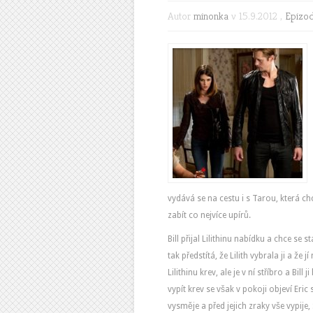
Autor
minonka
v 15.9.2012 ,
Epizo
vydává se na cestu i s Tarou, která c
zabít co nejvíce upírů.
Bill přijal Lilithinu nabídku a chce se
tak předstítá, že Lilith vybrala ji a že
Lilithinu krev, ale je v ní stříbro a Bil
vypít krev se však v pokoji objeví Eric
vysměje a před jejich zraky vše vypije,