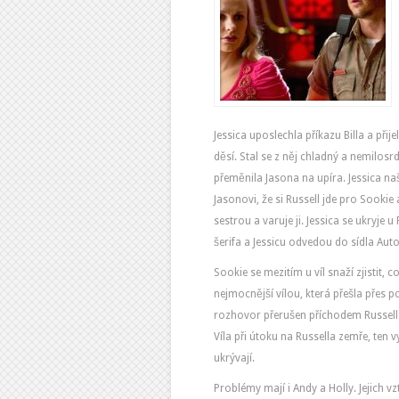
Jessica uposlechla příkazu Billa a přije
děsí. Stal se z něj chladný a nemilosr
přeměnila Jasona na upíra. Jessica našt
Jasonovi, že si Russell jde pro Sookie a
sestrou a varuje ji. Jessica se ukryj
šerifa a Jessicu odvedou do sídla Autor
Sookie se mezitím u víl snaží zjistit
nejmocnější vílou, která přešla přes p
rozhovor přerušen příchodem Russell
Víla při útoku na Russella zemře, ten vy
ukrývají.
Problémy mají i Andy a Holly. Jejich vz