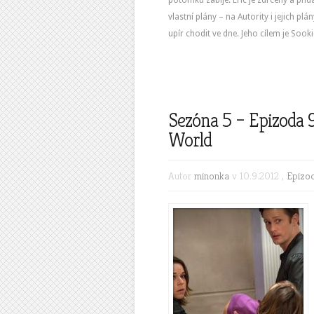
potomků zabije. Eric je zdrcený a př
vlastní plány – na Autority i jejich plá
upír chodit ve dne. Jeho cílem je Soo
Sezóna 5 – Epizoda 
World
Autor
minonka
v 10.9.2012 ,
Epizo