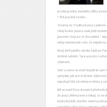
prodal prvního ženského vílího po
1704 je právě Sookie…
Továrny na Tru:Blood jsou v jednom ohn
chtějí bránit. Jessicu však před útoke
Jasonem. Hoyt po ní chce jediné – ab
nikdy neexistovali s tím, že odjede na
Nový šerif pátého okrsku žádá po Pam
striktně odmítá. Tara se proto rozh
odstranit…
Sam s Lunou se snaží dopátrat, kam S
vymyslet, jak se k ní dostat. Výbornou 
nepokojů létá od města k městu a zam
Bill se snaží Erica donutit k přechodu
do pusy Lilithinu krev a čekají, co se st
bezbožný Bůh, kterého nesmí poslouch