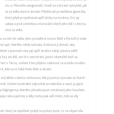
zlo a i filosofie sanguinistů. Snaží se s Ericem vymyslet, jak
se ze sídla Autorit dostat. Příležitostí je návštěva generála,
který přijel projednávat upíří útoky na továrny. Eric jej
zabije a pod záminkou očarování všech jeho lidí i s Norou
mizí ze sídla.
la za ním do sídla. Jeho posedlost novou Biblí a filosofií ji však
dný upír, kterého nikdy neznala. Dokonce ji donutí, aby
ěstí s Jasonem oba její upíří strážce zabijí. Jessica sdělí
 že ji ani Bill, ani Eric neochrání. Jason okamžitě beží za
e u Pam s Tarou, ovšem Pam přijdou zatknout za vraždu nového
it, kde na ni čeká hněv Billa a vězení.
, co má dělat s danou smlouvou. Má jí pomoci porada se Starší –
ortál. Ovšem konkrétní odpovědi se nedočká a navíc je jejich
a Edgingtona, kterého přivede Jason omámený jeho kouzlem.
pije celou její krev a díky tomu pak vidí místo, kde se víly
tah, který se úspěšně vyvíjel se pokazí poté, co se objeví víla