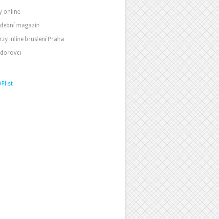
y online
dební magazín
rzy inline bruslení Praha
dorovci