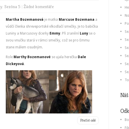
vy
,
Sezóna 5
|
Žádné komentáře
He
No
Martha Bozemanová
je matka
Marcuse Bozemana
a
Po
vůdčí členka shreveportské vlkodlačí smečky. Je to babička
Se
Luniny a Marcusovy dcerky
Emmy
. Při zranění
Luny
se o
Se
svou vnučku stará v rámci smečky, což se pro Emmu
stane málem osudným.
Se
Se
Role
Marthy Bozemanové
se ujala herečka
Dale
Dickeyová
.
Se
Se
To
Náš 
Odk
Bo
Přečíst celé
Fi