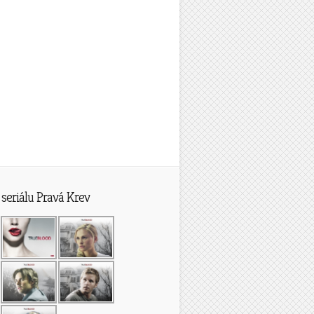
seriálu Pravá Krev