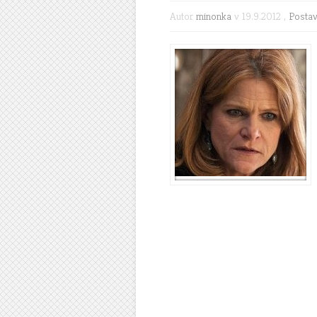
Autor
minonka
v 19.9.2012 ,
Posta