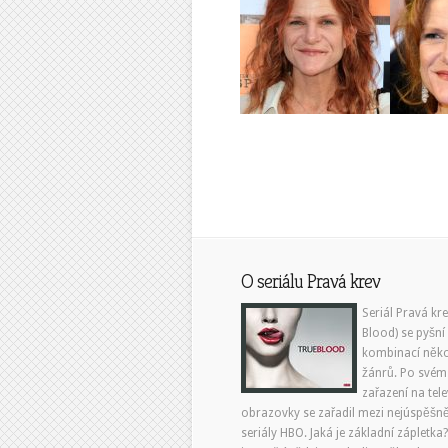
O seriálu Pravá krev
Seriál Pravá kr
Blood) se pyšní
kombinací něko
žánrů. Po svém
zařazení na tele
obrazovky se zařadil mezi nejúspěšně
seriály HBO. Jaká je základní zápletka?