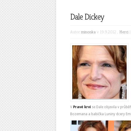
Dale Dickey
Autor
minonka
v 19.9.2012 ,
Herci
V
Pravé krvi
se Dale objevila v průběh
Bozemana a babička Luniny dcery E