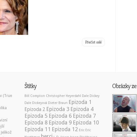
Přečíst celé
Štítky
Obrázky ze 
ev (True
Bill Compton
Christopher Heyerdahl
Dale Dickey
Epizoda 1
Dale Dickeyová
Dieter Braun
lika
Epizoda 3
Epizoda 4
Epizoda 2
Epizoda 5
Epizoda 6
Epizoda 7
vizní
Epizoda 8
Epizoda 9
Epizoda 10
jší
Epizoda 11
Epizoda 12
Eric
Eric
 Jelikož
herci