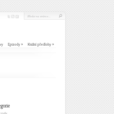
vy
Epizody
»
Knižní předlohy
»
egorie
izody