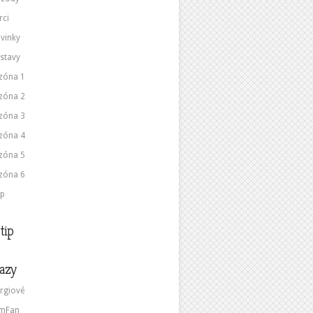
rci
vinky
stavy
zóna 1
zóna 2
zóna 3
zóna 4
zóna 5
zóna 6
p
tip
azy
rgiové
lmFan