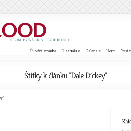
SERIÁL PRAVÁ KREV – TRUE BLOOD
Úvodní stránka
O seriálu
»
Galerie
»
Herci
Posta
Štítky k článku "Dale Dickey"
ey"
Kat
Ep