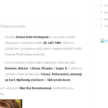
Hr
Hu
Ku
|
Žádné komentáře
Tu
Herečka
Diana Dale Dickeyová
se narodila ve státě
Tennessee v městě Knoxville
29. září 1961
. Může se
chlubit tím, že ji jednou uštkl jeden z nejjedovatějších hadů
Ameriky Ploskolebec americký.
Pozorní diváci ji mohli vidět v takových snímcích jako
Domino, Winter´s Bone, Přísaha
a
Super 8
. V televizi si
zahrála v řadě seriálů jako
Closer, Pohotovost, Jmenuji
se Earl, Myšlenky zločince
či
Sběratelé kostí
.
u 5. série jako
Martha Bozemanová
, matka Marcuse
mmy.