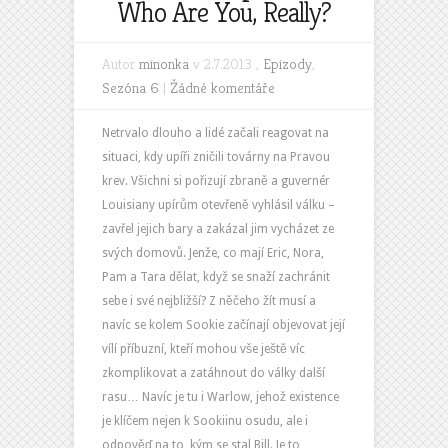
Who Are You, Really?
Autor
minonka
v 2.7.2013 ,
Epizody
,
Sezóna 6
|
Žádné komentáře
Netrvalo dlouho a lidé začali reagovat na
situaci, kdy upíři zničili továrny na Pravou
krev. Všichni si pořizují zbraně a guvernér
Louisiany upírům otevřeně vyhlásil válku –
zavřel jejich bary a zakázal jim vycházet ze
svých domovů. Jenže, co mají Eric, Nora,
Pam a Tara dělat, když se snaží zachránit
sebe i své nejbližší? Z něčeho žít musí a
navíc se kolem Sookie začínají objevovat její
vílí příbuzní, kteří mohou vše ještě víc
zkomplikovat a zatáhnout do války další
rasu… Navíc je tu i Warlow, jehož existence
je klíčem nejen k Sookiinu osudu, ale i
odpověď na to, kým se stal Bill. Je to