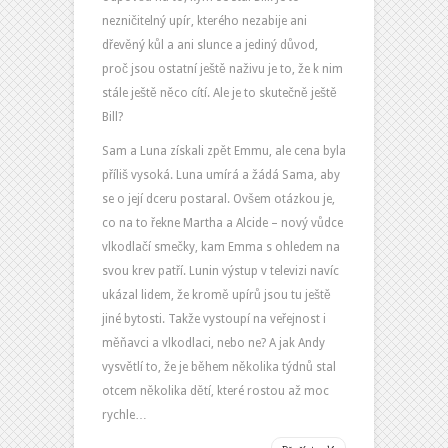
nezničitelný upír, kterého nezabije ani
dřevěný kůl a ani slunce a jediný důvod,
proč jsou ostatní ještě naživu je to, že k nim
stále ještě něco cítí. Ale je to skutečně ještě
Bill?
Sam a Luna získali zpět Emmu, ale cena byla
příliš vysoká. Luna umírá a žádá Sama, aby
se o její dceru postaral. Ovšem otázkou je,
co na to řekne Martha a Alcide – nový vůdce
vlkodlačí smečky, kam Emma s ohledem na
svou krev patří. Lunin výstup v televizi navíc
ukázal lidem, že kromě upírů jsou tu ještě
jiné bytosti. Takže vystoupí na veřejnost i
měňavci a vlkodlaci, nebo ne? A jak Andy
vysvětlí to, že je během několika týdnů stal
otcem několika dětí, které rostou až moc
rychle…