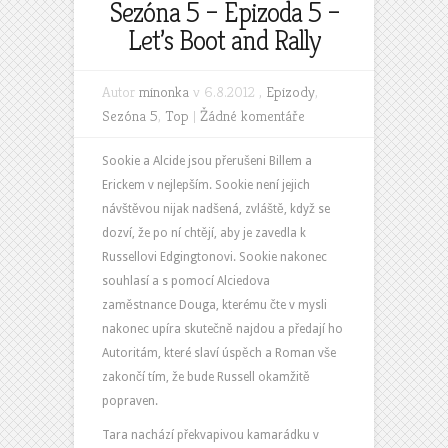
Sezóna 5 – Epizoda 5 –
Let’s Boot and Rally
Autor
minonka
v 6.8.2012 ,
Epizody
,
Sezóna 5
,
Top
|
Žádné komentáře
Sookie a Alcide jsou přerušeni Billem a
Erickem v nejlepším. Sookie není jejich
návštěvou nijak nadšená, zvláště, když se
dozví, že po ní chtějí, aby je zavedla k
Russellovi Edgingtonovi. Sookie nakonec
souhlasí a s pomocí Alciedova
zaměstnance Douga, kterému čte v mysli
nakonec upíra skutečně najdou a předají ho
Autoritám, které slaví úspěch a Roman vše
zakončí tím, že bude Russell okamžitě
popraven.
Tara nachází překvapivou kamarádku v