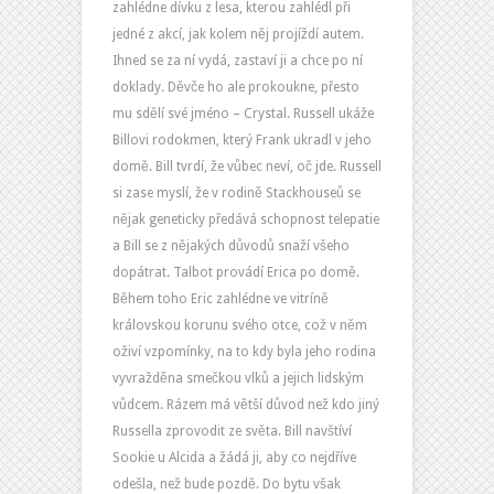
zahlédne dívku z lesa, kterou zahlédl při
jedné z akcí, jak kolem něj projíždí autem.
Ihned se za ní vydá, zastaví ji a chce po ní
doklady. Děvče ho ale prokoukne, přesto
mu sdělí své jméno – Crystal. Russell ukáže
Billovi rodokmen, který Frank ukradl v jeho
domě. Bill tvrdí, že vůbec neví, oč jde. Russell
si zase myslí, že v rodině Stackhouseů se
nějak geneticky předává schopnost telepatie
a Bill se z nějakých důvodů snaží všeho
dopátrat. Talbot provádí Erica po domě.
Během toho Eric zahlédne ve vitríně
královskou korunu svého otce, což v něm
oživí vzpomínky, na to kdy byla jeho rodina
vyvražděna smečkou vlků a jejich lidským
vůdcem. Rázem má větší důvod než kdo jiný
Russella zprovodit ze světa. Bill navštíví
Sookie u Alcida a žádá ji, aby co nejdříve
odešla, než bude pozdě. Do bytu však