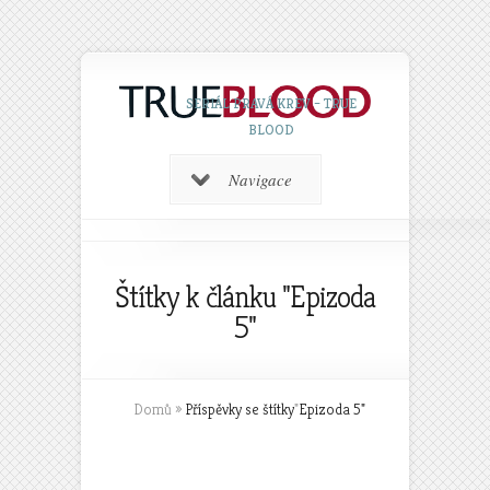
SERIÁL PRAVÁ KREV – TRUE
BLOOD
Navigace
Štítky k článku "Epizoda
5"
Domů
»
Příspěvky se štítky
"
Epizoda 5"