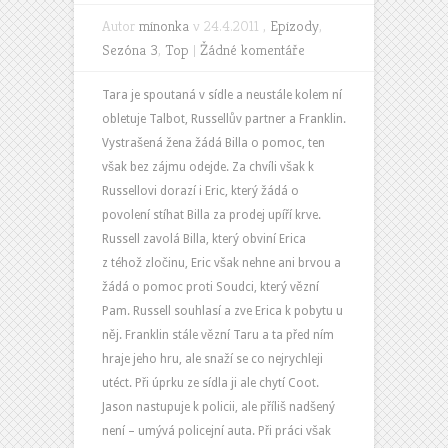
Autor
minonka
v 24.4.2011 ,
Epizody
,
Sezóna 3
,
Top
|
Žádné komentáře
Tara je spoutaná v sídle a neustále kolem ní
obletuje Talbot, Russellův partner a Franklin.
Vystrašená žena žádá Billa o pomoc, ten
však bez zájmu odejde. Za chvíli však k
Russellovi dorazí i Eric, který žádá o
povolení stíhat Billa za prodej upíří krve.
Russell zavolá Billa, který obviní Erica
z téhož zločinu, Eric však nehne ani brvou a
žádá o pomoc proti Soudci, který vězní
Pam. Russell souhlasí a zve Erica k pobytu u
něj. Franklin stále vězní Taru a ta před ním
hraje jeho hru, ale snaží se co nejrychleji
utéct. Při úprku ze sídla ji ale chytí Coot.
Jason nastupuje k policii, ale příliš nadšený
není – umývá policejní auta. Při práci však