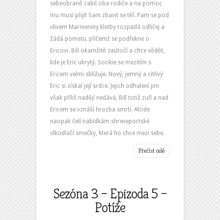
sebeobraně zabil oba rodiče a na pomoc
mu musí přijít Sam zbavit se těl. Pam se pod
vlivem Marnieniny kletby rozpadá odličej a
žádá pomstu, přičemž se podřekne o
Ericovi. Bill okamžitě zaútočí a chce vědět,
kde je Eric ukrytý. Sookie se mezitím s
Ericem velmi sbližuje. Nový, jemný a citlivý
Eric si získal její srdce. Jejich odhalení jim
však příliš nadějí nedává, Bill totiž zuří a nad
Ericem se vznáší hrozba smrti. Alcide
naopak čelí nabídkám shreveportské
vlkodlačí smečky, která ho chce mezi sebe.
Přečíst celé
Sezóna 3 – Epizoda 5 –
Potíže