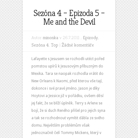
Sezóna 4 – Epizoda 5 –
Me and the Devil
Autor
minonka
v 26.7.2011 ,
Epizody
,
Sezóna 4
,
Top
|
Žádné komentáře
Lafayette s Jesusem se rozhodli utéct pořed
pomstou upírů k Jesusovým příbuzným do
Mexika. Tara se naopak rozhodla vrátit do
New Orleans k Naomi, před kterou vše tají,
dokonce i své pravé jméno. Jason je díky
Hoytovi a Jessice již v pořádku, ovšem děsí
jej fakt, že se blíží úplněk. Terry s Arlene se
bojí, že si duch Reného přišel pro jejich syna
a tak se rozhodnout vymítit ďábla ze svého
domu. Největším problémům však
jednoznačně čelí Tommy Mickens, který v