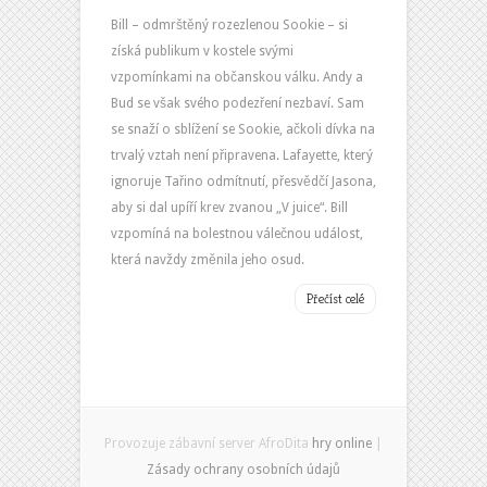
Bill – odmrštěný rozezlenou Sookie – si
získá publikum v kostele svými
vzpomínkami na občanskou válku. Andy a
Bud se však svého podezření nezbaví. Sam
se snaží o sblížení se Sookie, ačkoli dívka na
trvalý vztah není připravena. Lafayette, který
ignoruje Tařino odmítnutí, přesvědčí Jasona,
aby si dal upíří krev zvanou „V juice“. Bill
vzpomíná na bolestnou válečnou událost,
která navždy změnila jeho osud.
Přečíst celé
Provozuje zábavní server AfroDita
hry online
|
Zásady ochrany osobních údajů