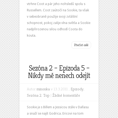
vtrhne Coot a pár jeho nohsledů spolu s
Russellem. Coot zaútočí na Sookie, ta však
v sebeobraně použije svoji zvláštní
schopnost, pokoj zalije vlna světla a Sookie
nadpřirozenou silou odhodí Coota do
kouta.
Přečíst celé
Sezóna 2 – Epizoda 5 –
Nikdy mě nenech odejít
Autor
minonka
v 13.3.2011 ,
Epizody
,
Sezóna 2
,
Top
|
Žádné komentáře
Sookie je s Billem a Jessicou stále v Dallasu
a snaží se najít Godrica. Ericovi na tom