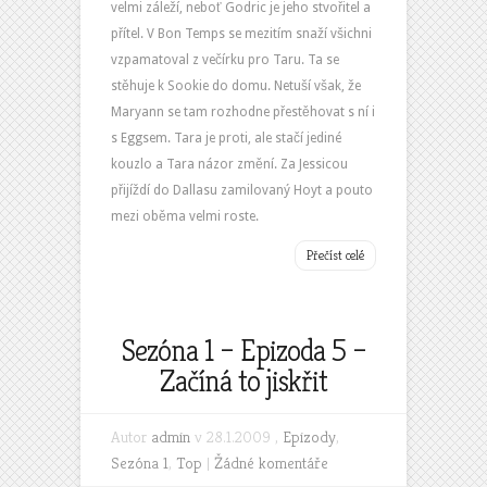
velmi záleží, neboť Godric je jeho stvořitel a
přítel. V Bon Temps se mezitím snaží všichni
vzpamatoval z večírku pro Taru. Ta se
stěhuje k Sookie do domu. Netuší však, že
Maryann se tam rozhodne přestěhovat s ní i
s Eggsem. Tara je proti, ale stačí jediné
kouzlo a Tara názor změní. Za Jessicou
přijíždí do Dallasu zamilovaný Hoyt a pouto
mezi oběma velmi roste.
Přečíst celé
Sezóna 1 – Epizoda 5 –
Začíná to jiskřit
Autor
admin
v 28.1.2009 ,
Epizody
,
Sezóna 1
,
Top
|
Žádné komentáře