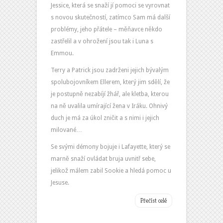
Jessice, která se snaží jí pomoci se vyrovnat
s novou skutečností, zatímco Sam má další
problémy, jeho přátele – měňavce někdo
zastřelil a v ohrožení jsou tak i Luna s
Emmou.
Terry a Patrick jsou zadrženi jejich bývalým
spolubojovníkem Ellerem, který jim sdělí, že
je postupně nezabíjí žhář, ale kletba, kterou
na ně uvalila umírající žena v Iráku. Ohnivý
duch je má za úkol zničit a s nimi i jejich
milované…
Se svými démony bojuje i Lafayette, který se
marně snaží ovládat bruja uvnitř sebe,
jelikož málem zabil Sookie a hledá pomoc u
Jesuse.
Přečíst celé